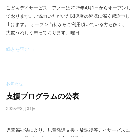
a
こどもデイサービス アノーは2025年4月1日からオープンし
n
ております。ご協力いただいた関係者の皆様に深く感謝申し
n
e
上げます。 オープン当初からご利用頂いている方も多く、
a
大変うれしく思っております。曜日…
u
続きを読む →
お知らせ
支援プログラムの公表
2025年3月31日
b
y
a
児童福祉法により、児童発達支援・放課後等デイサービスに
n