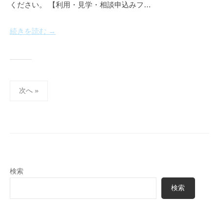
a
ください。 【利用・見学・相談申込みフ…
u
続きを読む →
投
次へ »
稿
の
ペ
ー
ジ
送
検索
り
検索