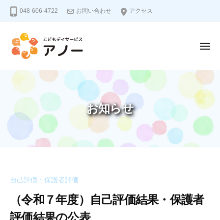
こ
ー
コ
048-606-4722
お問い合わせ
アクセス
ど
ン
も
テ
デ
ン
イ
メ
ニ
サ
ツ
ュ
こ
a
ー
へ
ー
ビ
ど
n
ス
ス
n
も
キ
お知らせ
e
デ
ッ
ア
a
イ
プ
ノ
u
サ
ー
ー
ビ
ス
自己評価・保護者評価
（令和７年度）自己評価結果・保護者
ア
評価結果の公表