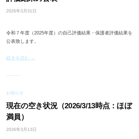
ノ
ー
2026年3月31日
b
y
a
令和７年度（2025年度）の自己評価結果・保護者評価結果を
n
公表致します。
n
e
a
続きを読む →
u
お知らせ
現在の空き状況（2026/3/13時点：ほぼ
満員）
2026年3月13日
b
y