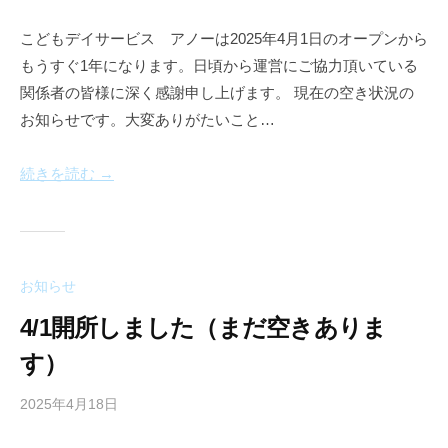
a
こどもデイサービス アノーは2025年4月1日のオープンから
n
もうすぐ1年になります。日頃から運営にご協力頂いている
n
e
関係者の皆様に深く感謝申し上げます。 現在の空き状況の
a
お知らせです。大変ありがたいこと…
u
続きを読む →
お知らせ
4/1開所しました（まだ空きありま
す）
2025年4月18日
b
y