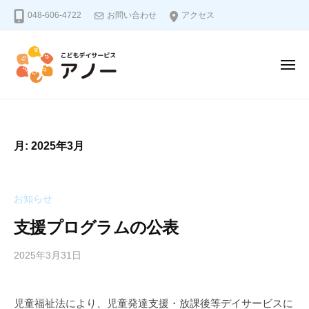
こ
ー
コ
048-606-4722
お問い合わせ
アクセス
ど
ン
も
テ
デ
ン
イ
メ
ニ
サ
ツ
ュ
こ
a
ー
へ
ー
ビ
ど
n
ス
ス
n
も
キ
月:
2025年3月
e
デ
ッ
ア
a
イ
プ
ノ
u
サ
ー
お知らせ
ー
支援プログラムの公表
ビ
ス
2025年3月31日
b
y
a
ア
児童福祉法により、児童発達支援・放課後等デイサービスに
n